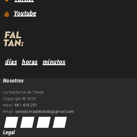
Youtube
FAL
TAN:
días
horas
minutos
Nosotros
La Nocturna de Toledo
Copyright © 2023
móvil:
661 419 251
email:
lanocturnadetoledo@gmail.com
Legal