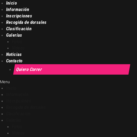
Inicio
Información
Inscripciones
LA NOCTURNA DE TOLEDO
Recogida de dorsales
Clasificación
La carrera con la panorámica más bonita del mendo
Galerías
Fotos
Vídeos
Inicio
Noticias
Contacto
Información
Quiero Correr
Inscripciones
Recogida de dorsales
Menu
Inicio
Clasificación
Información
Galerías
Inscripciones
Noticias
Recogida de dorsales
Clasificación
Contacto
Galerías
Quiero Correr
Fotos
Vídeos