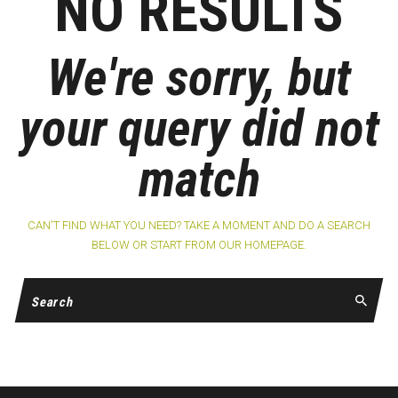
NO RESULTS
We're sorry, but
your query did not
match
CAN'T FIND WHAT YOU NEED? TAKE A MOMENT AND DO A SEARCH
BELOW OR START FROM
OUR HOMEPAGE
.