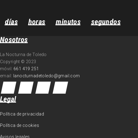
días
horas
minutos
segundos
Nosotros
La Nocturna de Toledo
Copyright © 2023
móvil:
661 419 251
email:
lanocturnadetoledo@gmail.com
Legal
Política de privacidad
Política de cookies
Avisos legales