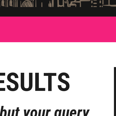
ESULTS
 but your query