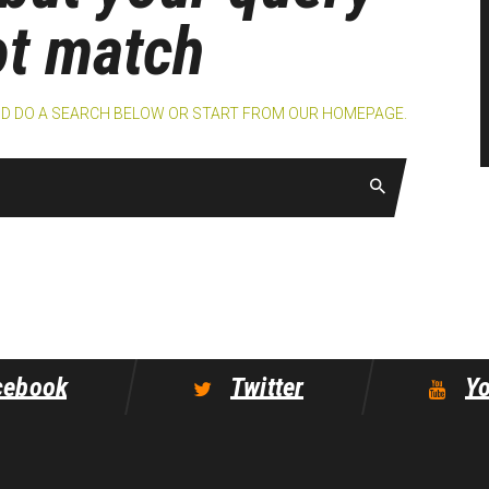
ot match
ND DO A SEARCH BELOW OR START FROM
OUR HOMEPAGE
.
cebook
Twitter
Y