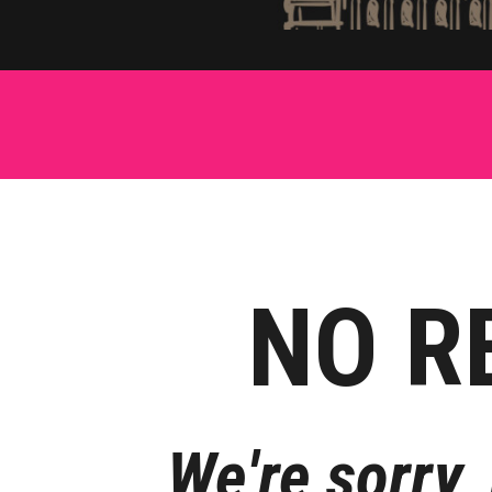
NO R
We're sorry,