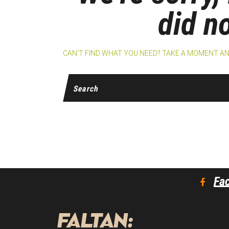
did n
CAN'T FIND WHAT YOU NEED? TAKE A MOMENT A
Fa
FALTAN: