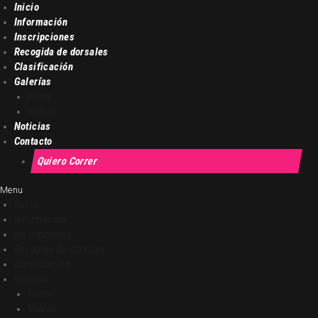
Inicio
Información
Inscripciones
LA NOCTURNA DE TOLEDO
Recogida de dorsales
Clasificación
La carrera con la panorámica más bonita del mendo
Galerías
Fotos
Vídeos
Inicio
Noticias
Contacto
Información
Quiero Correr
Inscripciones
Recogida de dorsales
Menu
Inicio
Clasificación
Información
Galerías
Inscripciones
Noticias
Recogida de dorsales
Clasificación
Contacto
Galerías
Quiero Correr
Fotos
Vídeos