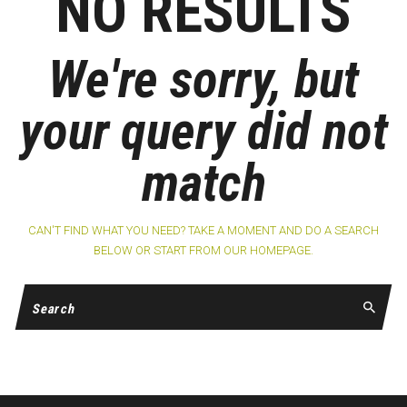
NO RESULTS
We're sorry, but
your query did not
match
CAN'T FIND WHAT YOU NEED? TAKE A MOMENT AND DO A SEARCH
BELOW OR START FROM
OUR HOMEPAGE
.