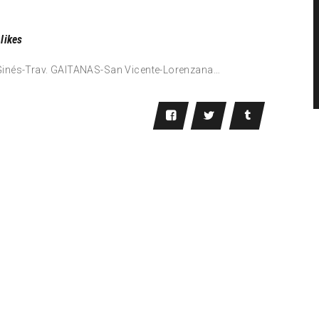
likes
Ginés-Trav. GAITANAS-San Vicente-Lorenzana…
CIÓN DE E